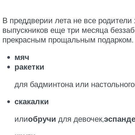
В преддверии лета не все родители
выпускников еще три месяца беззабо
прекрасным прощальным подарком.
мяч
ракетки
для бадминтона или настольного
скакалки
или
обручи
для девочек,
эспанд