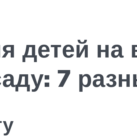
я детей на
саду: 7 раз
ту