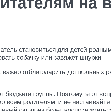
итателям на 
татель становиться для детей родны
совать собачку или завяжет шнурки
, важно отблагодарить дошкольных р
от бюджета группы. Поэтому, этот во
ко всем родителям, и не настаивайте
шевый сюрприз будет восприниматься