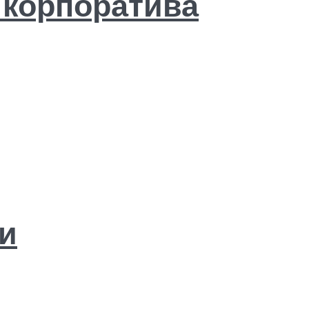
 корпоратива
и