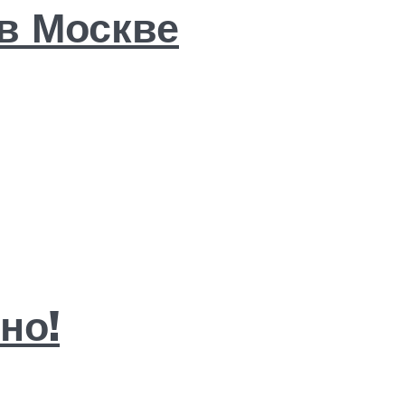
 в Москве
но!