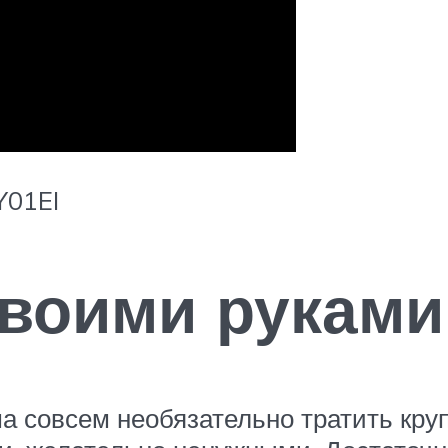
Y01EI
своими руками
ма совсем необязательно тратить кру