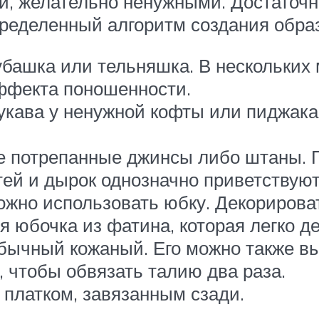
 желательно ненужными. Достаточн
ределенный алгоритм создания образ
убашка или тельняшка. В нескольких
ффекта поношенности.
укава у ненужной кофты или пиджак
ые потрепанные джинсы либо штаны. 
тей и дырок однозначно приветствуют
ожно использовать юбку. Декорирова
я юбочка из фатина, которая легко д
бычный кожаный. Его можно также вы
 чтобы обвязать талию два раза.
платком, завязанным сзади.