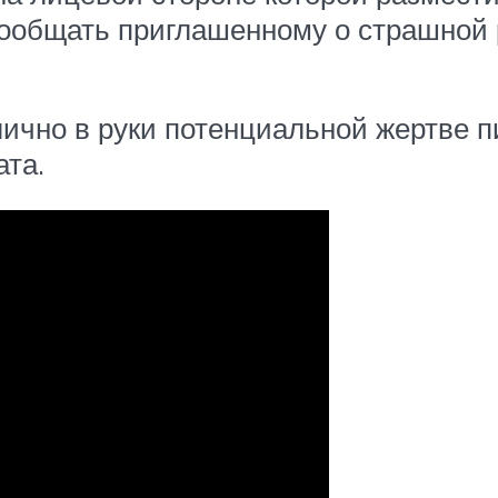
общать приглашенному о страшной р
ично в руки потенциальной жертве пи
ата.