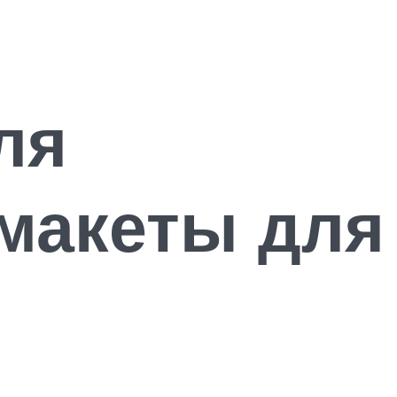
ля
(макеты для