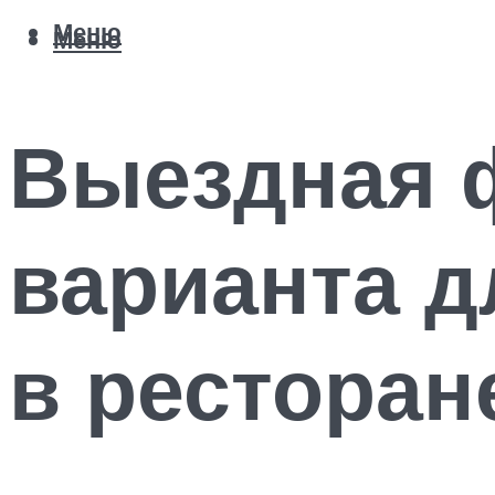
Меню
Меню
Выездная ф
варианта д
в ресторан