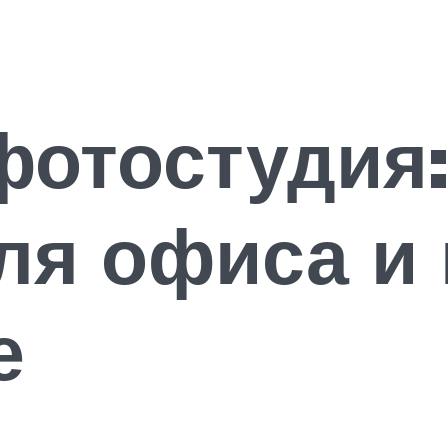
отостудия:
ля офиса и
е