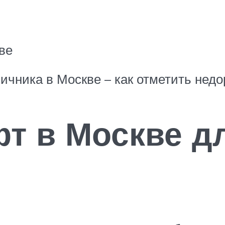
ве
чника в Москве – как отметить недо
фт в Москве д