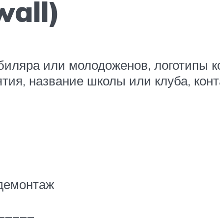
wall)
биляра или молодоженов, логотипы к
тия, название школы или клуба, конт
 демонтаж
_____