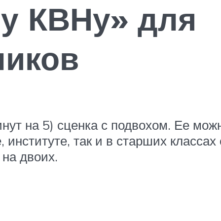
у КВНу» для
ников
нут на 5) сценка с подвохом. Ее мож
, институте, так и в старших класса
на двоих.