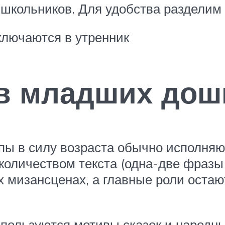
 школьников. Для удобства разделим
лючаются в утренник
ов младших дош
ы в силу возраста обычно исполняют
количеством текста (одна-две фразы
 мизансценах, а главные роли остаю
спользуются мотивы сказок и народны