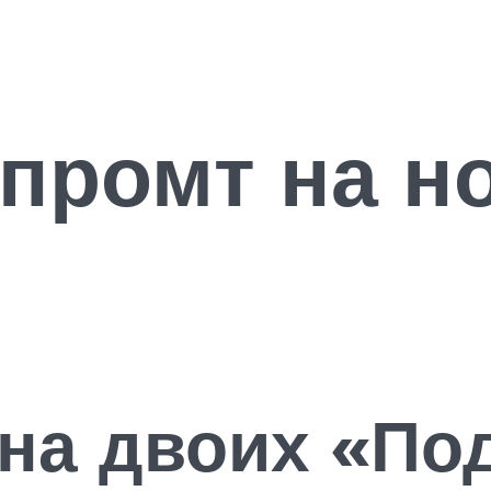
промт на н
на двоих «Под