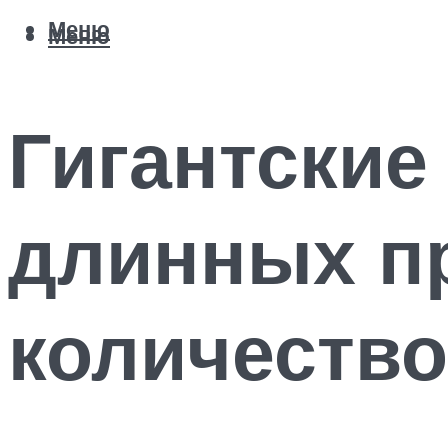
Меню
Меню
Гигантские
длинных п
количество