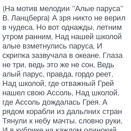
(На мотив мелодии “Алые паруса”
В. Ланцберга) А зря никто не верил
в чудеса, Но вот однажды, летним
утром ранним, Над нашей школой
алые взметнулись паруса, И
скрипка зазвучала в океане. Глаза
не три, ведь это же не сон, Ведь
алый парус, правда, гордо реет,
Над школой, где отважный Грей
нашел свою Ассоль, Над школой,
где Ассоль дождалась Грея. А
рядом корабли из дальлних стран
Тянули к небу мачты, словно руки,
И в кубрике на каждом одинокий