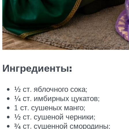
Ингредиенты:
½ ст. яблочного сока;
¼ ст. имбирных цукатов;
1 ст. сушеных манго;
½ ст. сушеной черники;
¾ ст. сушенной смородины;