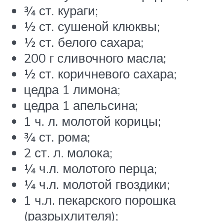
¾ ст. кураги;
½ ст. сушеной клюквы;
½ ст. белого сахара;
200 г сливочного масла;
½ ст. коричневого сахара;
цедра 1 лимона;
цедра 1 апельсина;
1 ч. л. молотой корицы;
¾ ст. рома;
2 ст. л. молока;
¼ ч.л. молотого перца;
¼ ч.л. молотой гвоздики;
1 ч.л. пекарского порошка
(разрыхлителя);