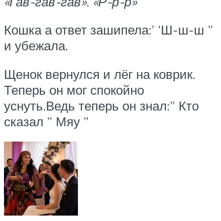
«Гав-гав-гав»
.
«Р-р-р»
Кошка а ответ зашипела:’ ‘Ш-ш-ш ”
и убежала.
Щенок вернулся и лёг на коврик.
Теперь он мог спокойно
уснуть.Ведь теперь он знал:” Кто
сказал ” Мяу ”