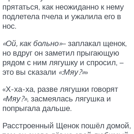
прятаться, как неожиданно к нему
подлетела пчела и ужалила его в
нос.
«Ой, как больно»
– заплакал щенок,
но вдруг он заметил прыгающую
рядом с ним лягушку и спросил, –
это вы сказали
«:Мяу?»
»
«Х-ха-ха, разве лягушки говорят
«Мяу?»
, засмеялась лягушка и
попрыгала дальше.
Расстроенный Щенок пошёл домой,