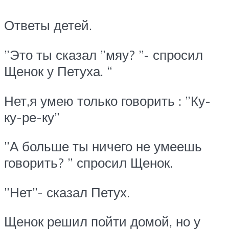
Ответы детей.
”Это ты сказал ”мяу? ”- спросил
Щенок у Петуха. “
Нет,я умею только говорить : ”Ку-
ку-ре-ку”
”А больше ты ничего не умеешь
говорить? ” спросил Щенок.
”Нет”- сказал Петух.
Щенок решил пойти домой, но у