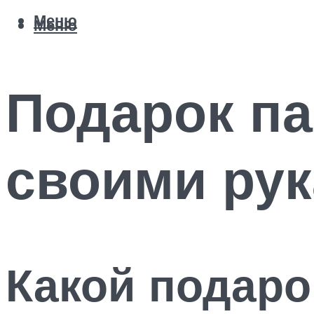
Меню
Меню
Подарок па
своими ру
Какой подаро