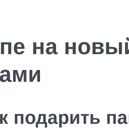
пе на новы
ками
к подарить па