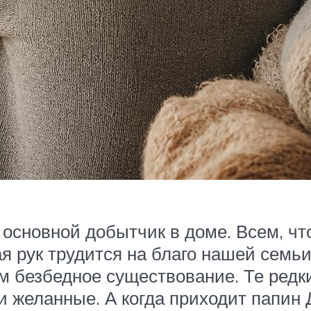
н основной добытчик в доме. Всем, ч
ая рук трудится на благо нашей семьи
м безбедное существование. Те редк
и желанные. А когда приходит папин