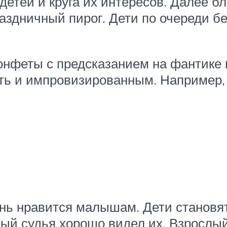
 детей и круга их интересов. Далее
аздничный пирог. Дети по очереди бе
конфеты с предсказанием на фантике
ть и импровизированным. Например, 
нь нравится малышам. Дети становятс
мый судья хорошо видел их. Взрослый