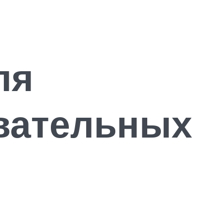
ля
вательных