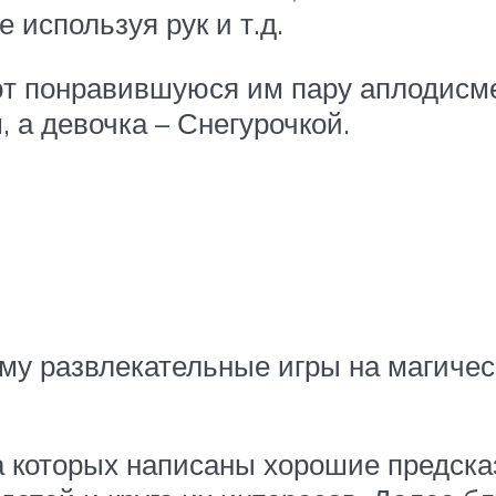
е используя рук и т.д.
ют понравившуюся им пару аплодисме
 а девочка – Снегурочкой.
у развлекательные игры на магичес
на которых написаны хорошие предск