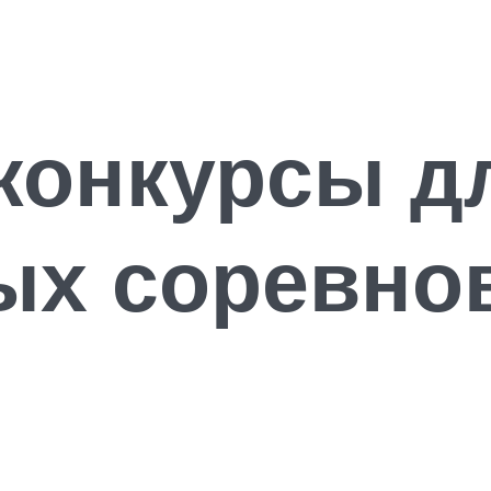
конкурсы д
ых соревно