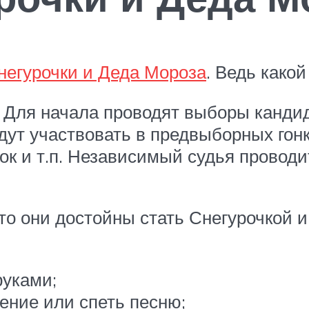
негурочки и Деда Мороза
. Ведь како
. Для начала проводят выборы канди
дут участвовать в предвыборных гон
к и т.п. Независимый судья проводи
то они достойны стать Снегурочкой и
руками;
ение или спеть песню;