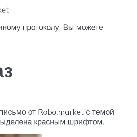
ket
нному протоколу. Вы можете
аз
письмо от Robo.market с темой
 выделена красным шрифтом.