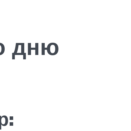
о дню
р: