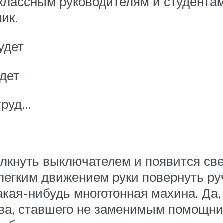
классным руководителям и студентам
ик.
удет
удет
труд…
елкнуть выключателем и появится св
легким движением руки повернуть ру
кая-нибудь многотонная махина. Да,
тва, ставшего не заменимым помощни