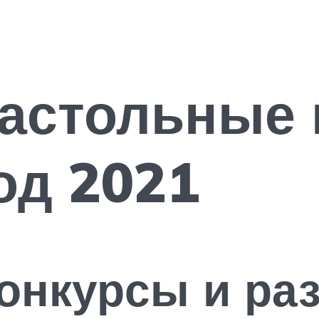
астольные 
од 2021
онкурсы и ра