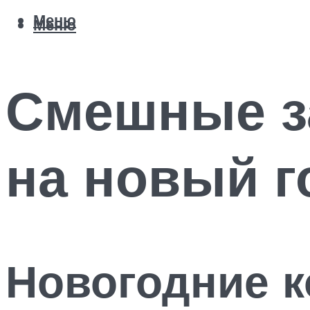
Меню
Меню
Смешные з
на новый г
Новогодние к