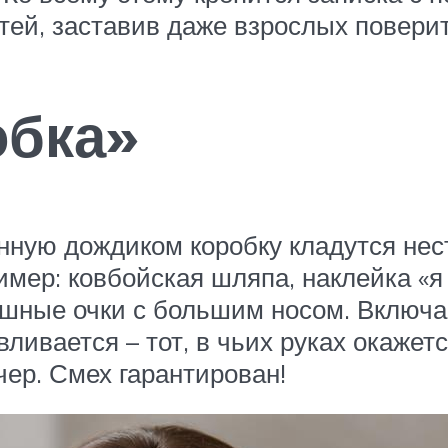
стей, заставив даже взрослых поверит
обка»
нную дождиком коробку кладутся не
ер: ковбойская шляпа, наклейка «я 
шные очки с большим носом. Включае
вливается – тот, в чьих руках окажет
чер. Смех гарантирован!