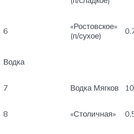
«Ростовское»
6
0.
(п/сухое)
Водка
7
Водка Мягков
10
8
«Столичная»
0,