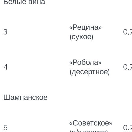
Белые вина
«Рецина»
3
0,
(сухое)
«Робола»
4
0,
(десертное)
Шампанское
«Советское»
5
0.
(п/сладкое)