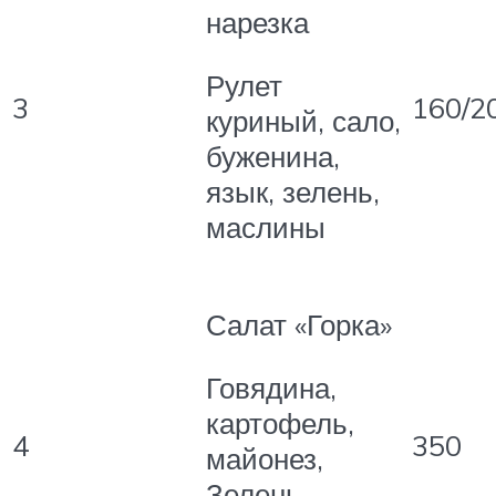
нарезка
Рулет
3
160/2
куриный, сало,
буженина,
язык, зелень,
маслины
Салат «Горка»
Говядина,
картофель,
4
350
майонез,
Зелень,