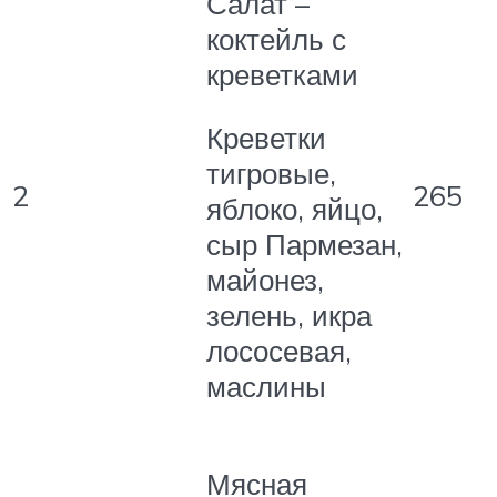
Салат –
коктейль с
креветками
Креветки
тигровые,
2
265
яблоко, яйцо,
сыр Пармезан,
майонез,
зелень, икра
лососевая,
маслины
Мясная