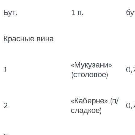
Бут.
1 п.
бу
Красные вина
«Мукузани»
1
0,
(столовое)
«Каберне» (п/
2
0,
сладкое)