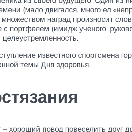
ника из своего будущего. Один из н
ремени (мало двигался, много ел «неп
 множеством наград произносит слов
 с портфелем (имидж ученого, руков
, целеустремленность.
упление известного спортсмена город
енной темы Дня здоровья.
стязания
т – хороший повод повеселить друг д