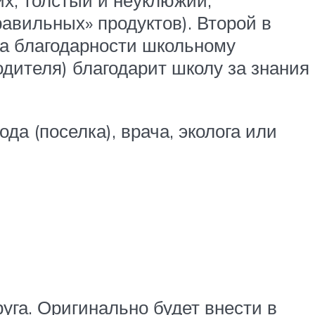
их, толстый и неуклюжий,
равильных» продуктов). Второй в
а благодарности школьному
одителя) благодарит школу за знания
а (поселка), врача, эколога или
руга. Оригинально будет внести в