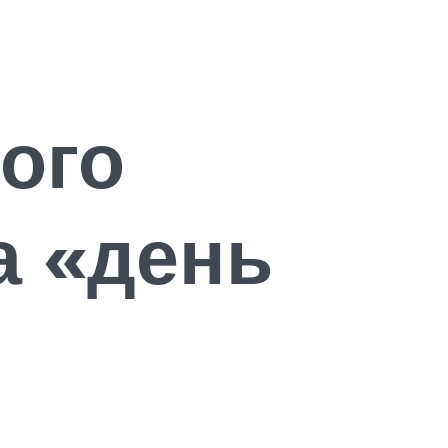
ого
а «день