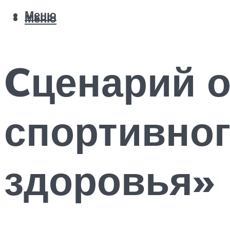
Меню
Меню
Cценарий 
спортивног
здоровья»