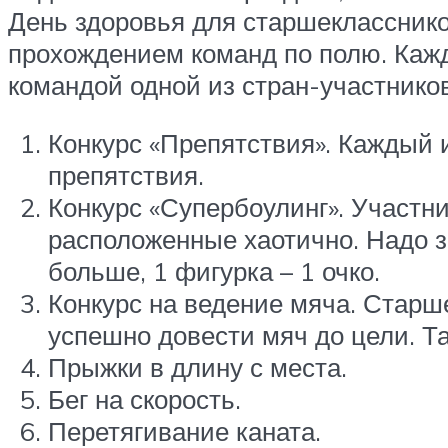
День здоровья для старшекласснико
прохождением команд по полю. Каж
командой одной из стран-участнико
Конкурс «Препятствия». Каждый 
препятствия.
Конкурс «Супербоулинг». Участн
расположенные хаотично. Надо з
больше, 1 фигурка – 1 очко.
Конкурс на ведение мяча. Старш
успешно довести мяч до цели. Та
Прыжки в длину с места.
Бег на скорость.
Перетягивание каната.