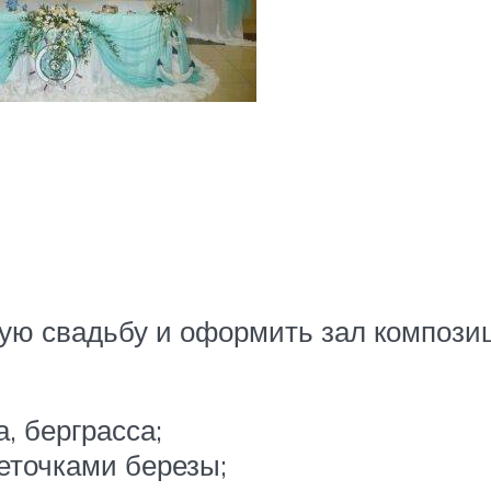
ную свадьбу и оформить зал композ
, берграсса;
еточками березы;