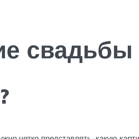
е свадьбы 
?
жно четко представлять, какую карти