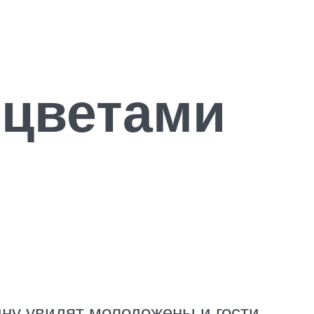
цветами
ну увидят молодожены и гости,