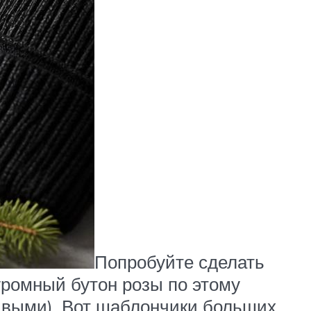
Попробуйте сделать
громный бутон розы по этому
сивыми). Вот шаблончики больших