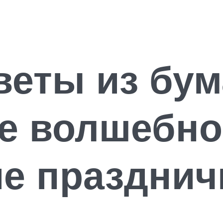
еты из бум
ое волшебно
е празднич