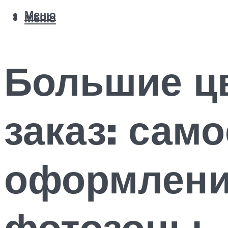
Меню
Меню
Большие цв
заказ: сам
оформлени
фотозоны