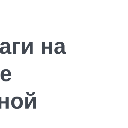
аги на
е
ной