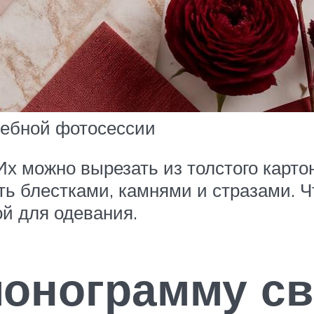
дебной фотосессии
Их можно вырезать из толстого карто
ть блестками, камнями и стразами. 
ой для одевания.
монограмму с