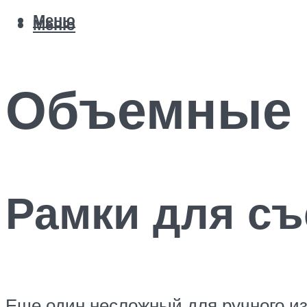
Меню
Меню
Объемные 
Рамки для с
Еще один несложный для ручного из