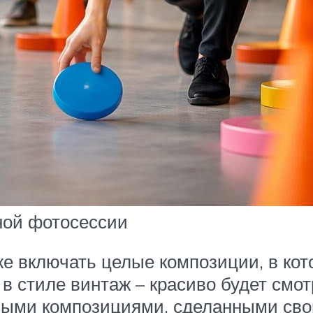
ной фотосессии
же включать целые композиции, в кот
в стиле винтаж – красиво будет смо
чными композициями, сделанными сво