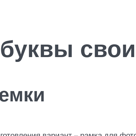
буквы свои
ъемки
готовления вариант – рамка для фото