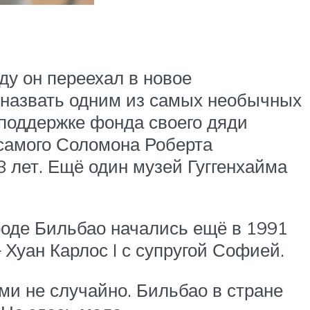
оду он переехал в новое
о назвать одним из самых необычных
 поддержке фонда своего дяди
 самого Соломона Роберта
8 лет. Ещё один музей Гуггенхайма
роде Бильбао начались ещё в 1991
 Хуан Карлос I с супругой Софией.
и не случайно. Бильбао в стране