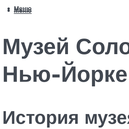
Меню
Меню
Музей Соло
Нью-Йорке
История музе