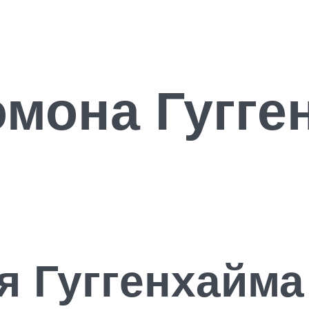
мона Гугге
я Гуггенхайма