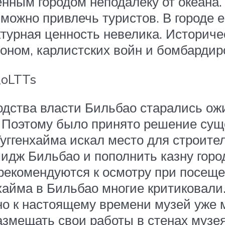
ным городом неподалёку от океана.
ожно привлечь туристов. В городе е
ектурная ценность невелика. Историч
оном, карлистских войн и бомбардиро
_oLTTs
водства власти Бильбао старались ож
. Поэтому было принято решение су
 Гуггенхайма искал место для строит
дж Бильбао и пополнить казну город
 рекомендуются к осмотру при посещ
нхайма в Бильбао многие критиковали
но к настоящему времени музей уже 
азмещать свои работы в стенах музея