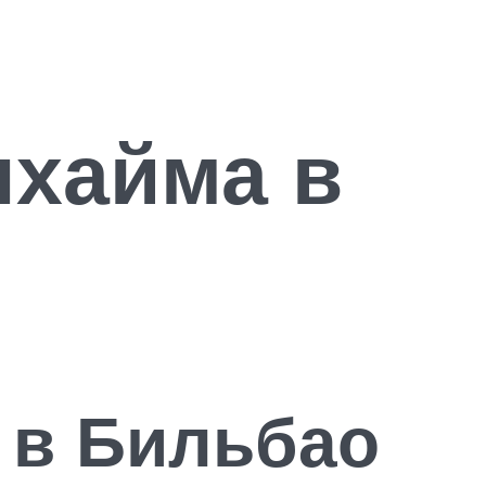
нхайма в
 в Бильбао