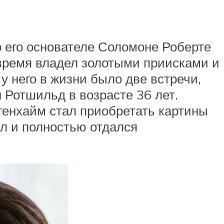
о его основателе Соломоне Роберте
время владел золотыми приисками и
у него в жизни было две встречи,
Ротшильд в возрасте 36 лет.
генхайм стал приобретать картины
л и полностью отдался