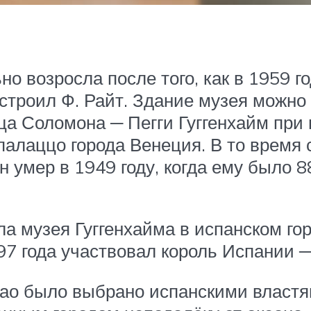
о возросла после того, как в 1959 г
остроил Ф. Райт. Здание музея можн
ца Соломона ─ Пегги Гуггенхайм при
 палаццо города Венеция. В то время
н умер в 1949 году, когда ему было 8
а музея Гуггенхайма в испанском го
997 года участвовал король Испании ─
ао было выбрано испанскими властям