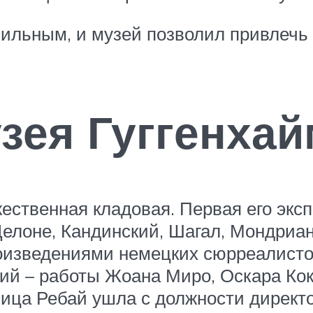
ильным, и музей позволил привлечь 
зея Гуггенхай
ественная кладовая. Первая его эксп
Делоне, Кандинский, Шагал, Мондриа
оизведениями немецких сюрреалистов
й – работы Жоана Миро, Оскара Коко
ница Ребай ушла с должности директо