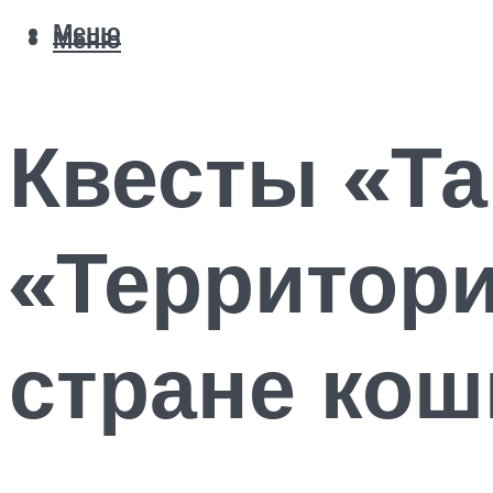
Меню
Меню
Квесты «Та
«Территори
стране ко