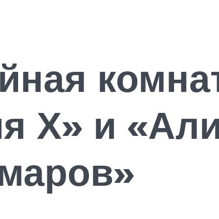
йная комнат
я Х» и «Али
шмаров»