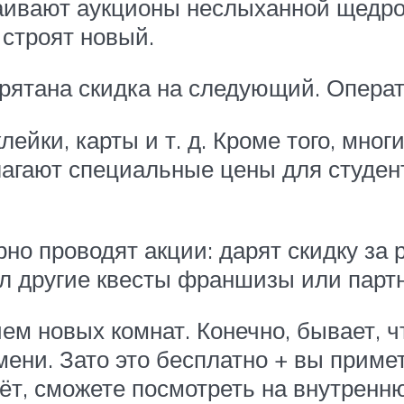
аивают аукционы неслыханной щедрос
 строят новый.
спрятана скидка на следующий. Опер
йки, карты и т. д. Кроме того, мног
длагают специальные цены для студент
рно проводят акции: дарят скидку за
ал другие квесты франшизы или парт
м новых комнат. Конечно, бывает, ч
ени. Зато это бесплатно + вы приме
зёт, сможете посмотреть на внутренн