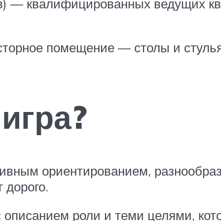
ов) — квалифицированных ведущих кв
сторное помещение — столы и стуль
 игра?
ртивным ориентированием, разнообра
 дорого.
 описанием роли и теми целями, кот