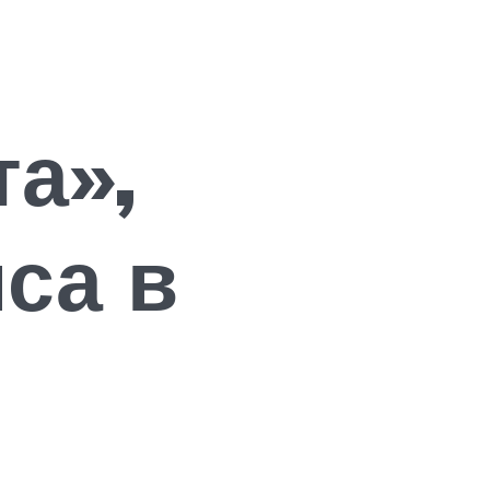
а»,
са в