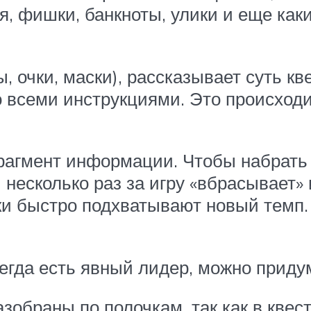
оя, фишки, банкноты, улики и еще ка
 очки, маски), рассказывает суть кве
 всеми инструкциями. Это происходит
рагмент информации. Чтобы набрать
й несколько раз за игру «вбрасывае
ки быстро подхватывают новый темп.
егда есть явный лидер, можно приду
азобраны по полочкам, так как в квес