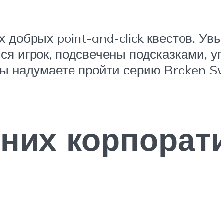
 добрых point-and-click квестов. Увы
лся игрок, подсвечены подсказками,
вы надумаете пройти серию Broken Sw
дних корпора