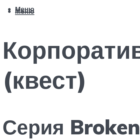
Меню
Меню
Корпоратив
(квест)
Серия Broke