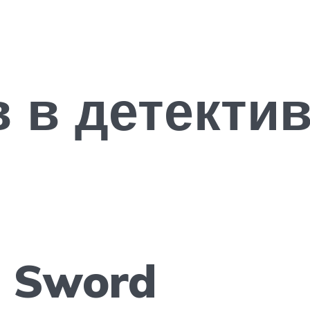
 в детекти
n Sword