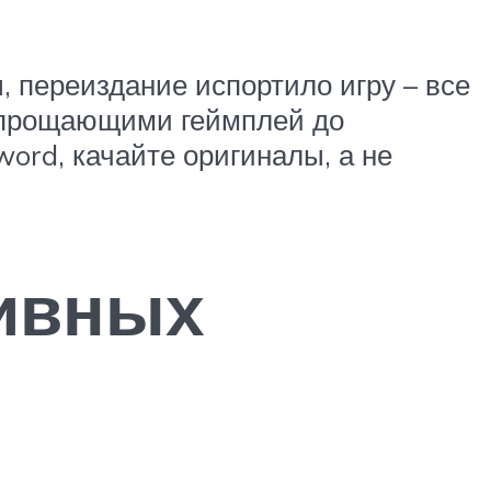
, переиздание испортило игру – все
 упрощающими геймплей до
ord, качайте оригиналы, а не
тивных