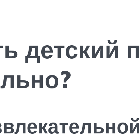
ть детский 
ельно?
звлекательно