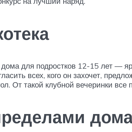
онкурс на лучший наряд.
отека
дома для подростков 12-15 лет — яр
ласить всех, кого он захочет, предл
л. От такой клубной вечеринки все 
пределами дом