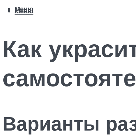
Меню
Меню
Как украси
самостоят
Варианты ра