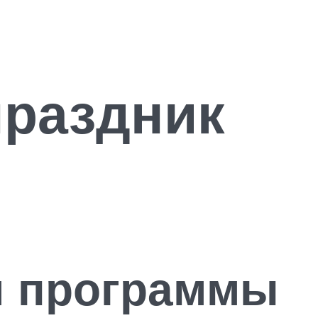
праздник
й программы