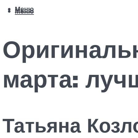
Меню
Меню
Оригинальн
марта: луч
Татьяна Козл