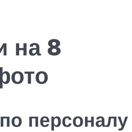
 на 8
фото
 по персоналу