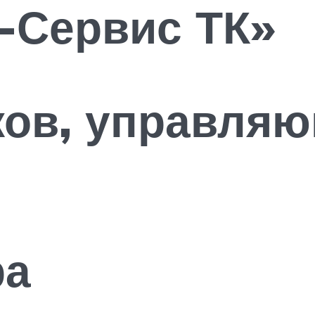
-Сервис ТК»
ков, управляю
ра