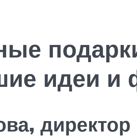
ые подарки
шие идеи и 
ова, директор