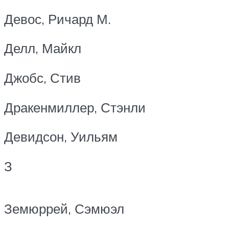
Девос, Ричард М.
Делл, Майкл
Джобс, Стив
Дракенмиллер, Стэнли
Девидсон, Уильям
З
Земюррей, Сэмюэл