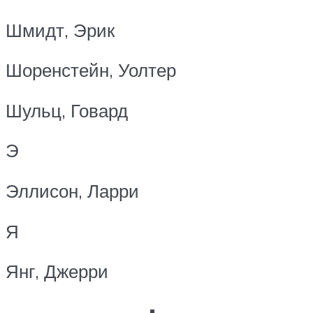
Шмидт, Эрик
Шоренстейн, Уолтер
Шульц, Говард
Э
Эллисон, Ларри
Я
Янг, Джерри