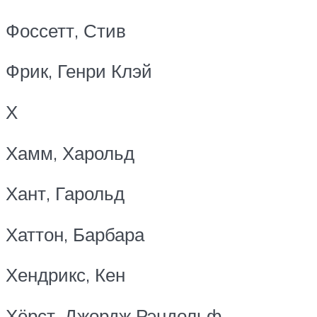
Фоссетт, Стив
Фрик, Генри Клэй
Х
Хамм, Харольд
Хант, Гарольд
Хаттон, Барбара
Хендрикс, Кен
Хёрст, Джордж Рэндольф