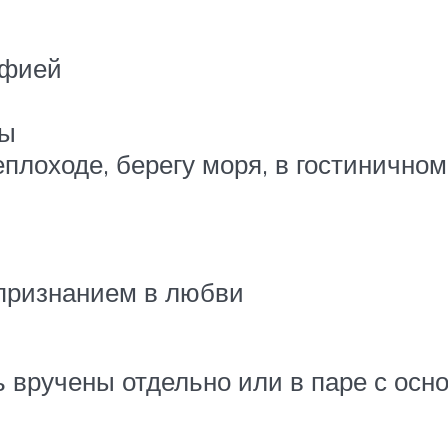
афией
пы
плоходе, берегу моря, в гостинично
признанием в любви
ь вручены отдельно или в паре с осн