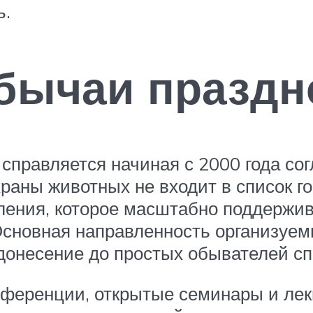
ь.
обычаи праздн
справляется начиная с 2000 года с
охраны животных не входит в список г
еления, которое масштабно поддержи
 Основная направленность организуе
донесение до простых обывателей с
нференции, открытые семинары и лек