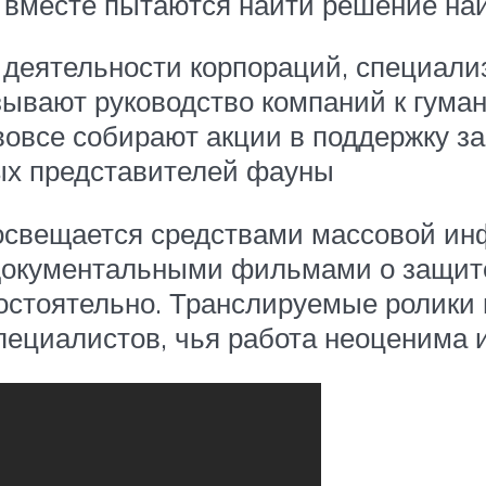
 вместе пытаются найти решение на
 деятельности корпораций, специал
зывают руководство компаний к гума
 вовсе собирают акции в поддержку з
ых представителей фауны
освещается средствами массовой ин
документальными фильмами о защите
остоятельно. Транслируемые ролики 
специалистов, чья работа неоценима 