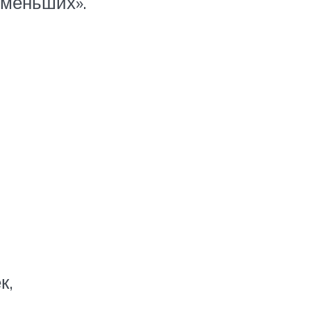
 меньших».
к,