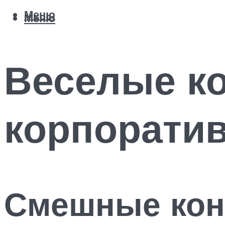
Меню
Меню
Веселые к
корпорати
Смешные кон