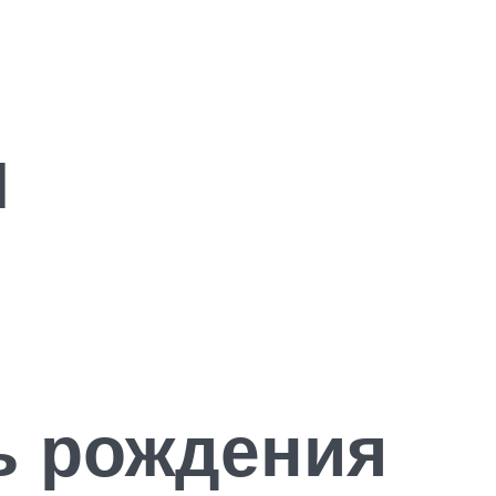
я
ь рождения