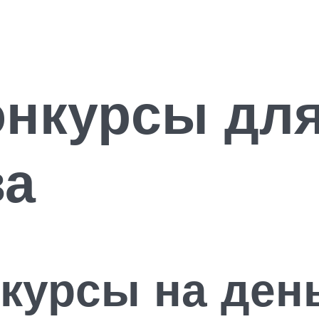
онкурсы дл
ва
курсы на ден