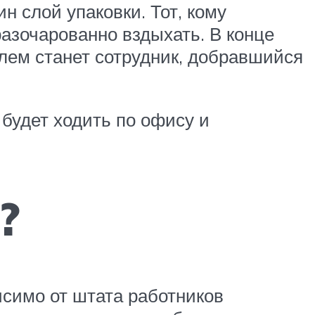
н слой упаковки. Тот, кому
разочарованно вздыхать. В конце
елем станет сотрудник, добравшийся
 будет ходить по офису и
?
симо от штата работников