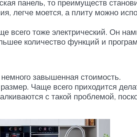
ская панель, то преимуществ станов
я, легче моется, а плиту можно исп
 всего тоже электрический. Он намн
ольшее количество функций и програ
– немного завышенная стоимость.
азмер. Чаще всего приходится делат
алкиваются с такой проблемой, поск