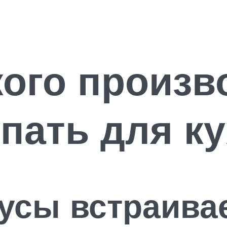
кого произв
пать для к
усы встраива