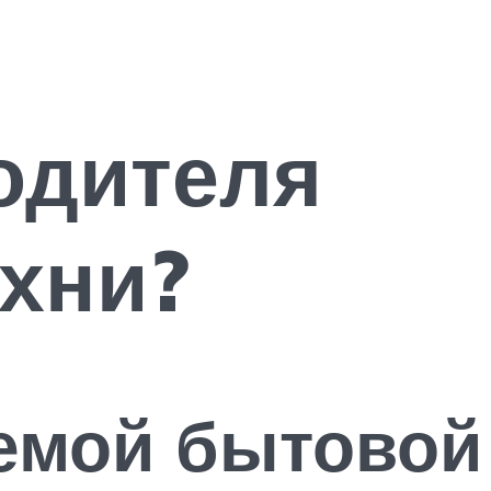
одителя
ухни?
емой бытовой