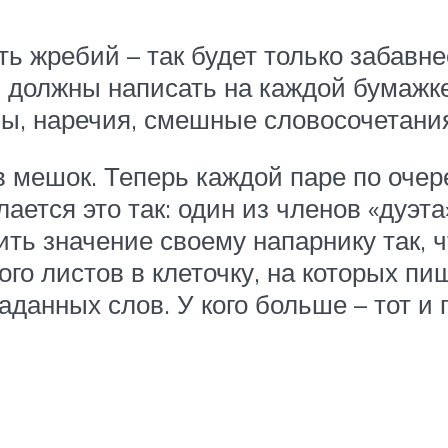
ть жребий – так будет только забавн
и должны написать на каждой бумажке
ы, наречия, смешные словосочетания –
 мешок. Теперь каждой паре по очер
ается это так: один из членов «дуэта
ить значение своему напарнику так, 
го листов в клеточку, на которых пиш
данных слов. У кого больше – тот и 