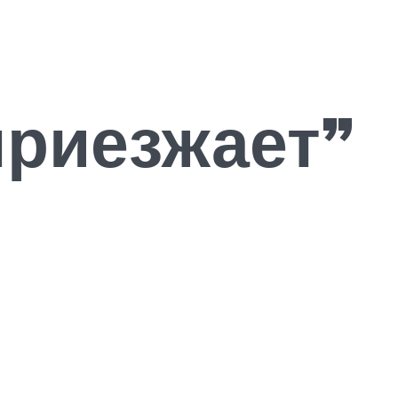
риезжает”