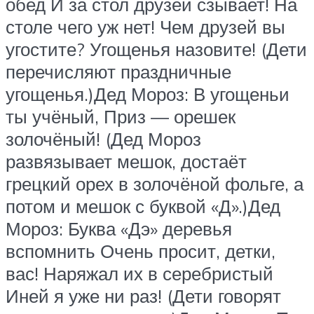
обед И за стол друзей сзывает! На
столе чего уж нет! Чем друзей вы
угостите? Угощенья назовите! (Дети
перечисляют праздничные
угощенья.)Дед Мороз: В угощеньи
ты учёный, Приз — орешек
золочёный! (Дед Мороз
развязывает мешок, достаёт
грецкий орех в золочёной фольге, а
потом и мешок с буквой «Д».)Дед
Мороз: Буква «Дэ» деревья
вспомнить Очень просит, детки,
вас! Наряжал их в серебристый
Иней я уже ни раз! (Дети говорят