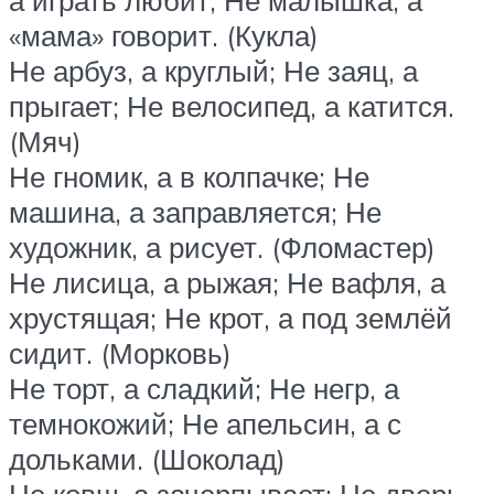
а играть любит; Не малышка, а
«мама» говорит. (Кукла)
Не арбуз, а круглый; Не заяц, а
прыгает; Не велосипед, а катится.
(Мяч)
Не гномик, а в колпачке; Не
машина, а заправляется; Не
художник, а рисует. (Фломастер)
Не лисица, а рыжая; Не вафля, а
хрустящая; Не крот, а под землёй
сидит. (Морковь)
Не торт, а сладкий; Не негр, а
темнокожий; Не апельсин, а с
дольками. (Шоколад)