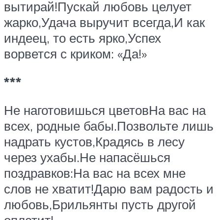
вытирай!Пускай любовь целует
жарко,Удача выручит всегда,И как
индеец, то есть ярко,Успех
ворвется с криком: «Да!»
***
Не наготовишься цветовНа вас на
всех, родные бабы.Позвольте лишь
надрать кустов,Крадясь в лесу
через ухабы.Не напасёшься
поздравков:На вас на всех мне
слов не хватит!Дарю вам радость и
любовь,Брильянты пусть другой
оплатит!