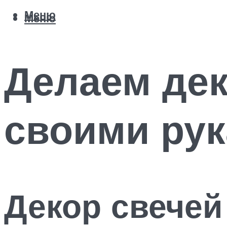
Меню
Меню
Делаем де
своими рук
Декор свечей