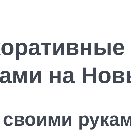
коративные
ами на Нов
 своими рука