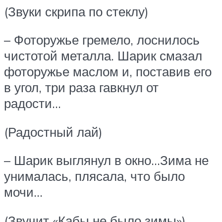
(Звуки скрипа по стеклу)
– Фоторужье гремело, лоснилось
чистотой металла. Шарик смазал
фоторужье маслом и, поставив его
в угол, три раза гавкнул от
радости…
(Радостный лай)
– Шарик выглянул в окно…Зима не
унималась, плясала, что было
мочи…
(Звучит «Кабы не было зимы»)