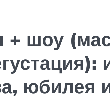
 + шоу (мас
егустация): 
а, юбилея 