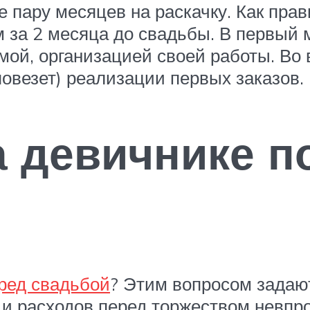
е пару месяцев на раскачку. Как пр
м за 2 месяца до свадьбы. В первый
мой, организацией своей работы. Во
повезет) реализации первых заказов.
а девичнике 
ред свадьбой
? Этим вопросом задают
ел и расходов перед торжеством невпр