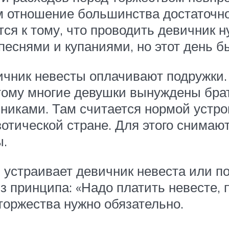
ам отношение большинства достаточно
ся к тому, что проводить девичник н
 песнями и купаниями, но этот день б
евичник невесты оплачивают подружк
ому многие девушки вынуждены брат
нниками. Там считается нормой устр
кзотической стране. Для этого снима
ы.
, устраивает девичник невеста или п
 принципа: «Надо платить невесте, п
торжества нужно обязательно.