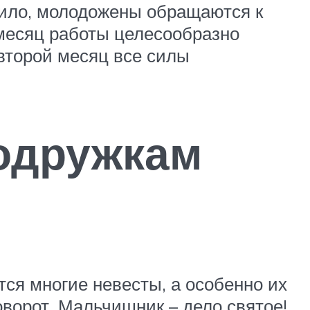
авило, молодожены обращаются к
 месяц работы целесообразно
 второй месяц все силы
подружкам
ся многие невесты, а особенно их
оворот. Мальчишник – дело святое!