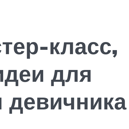
тер-класс,
идеи для
и девичника