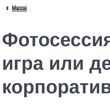
Меню
Меню
Фотосессия
игра или д
корпоратив