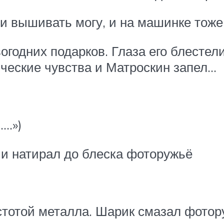
 и вышивать могу, и на машинке тож
годних подарков. Глаза его блестел
ческие чувства и Матроскин запел…
….»)
 и натирал до блеска фоторужьё
тотой металла. Шарик смазал фоторуж