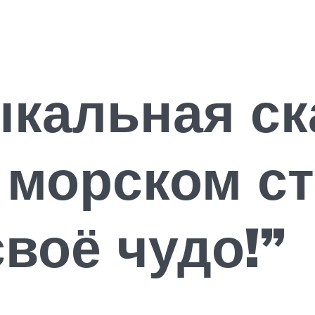
кальная ск
 морском с
воё чудо!”