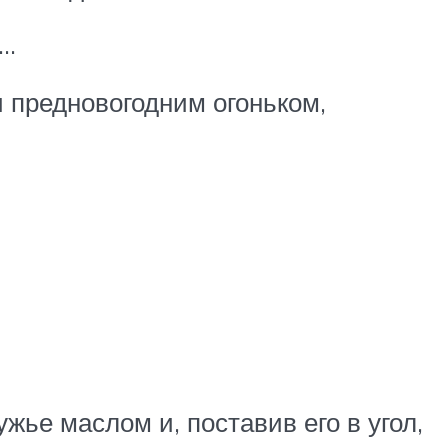
е…
и предновогодним огоньком,
ье маслом и, поставив его в угол,