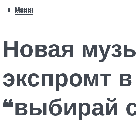
Меню
Меню
Новая музы
экспромт в
“выбирай с