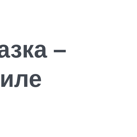
азка –
тиле