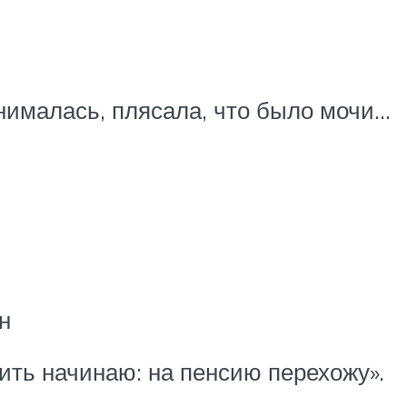
нималась, плясала, что было мочи…
н
жить начинаю: на пенсию перехожу».