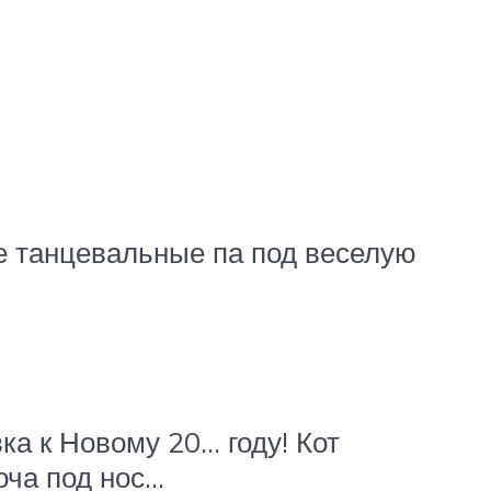
е танцевальные па под веселую
а к Новому 20… году! Кот
оча под нос…