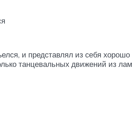
ся
ъелся, и представлял из себя хорош
олько танцевальных движений из ла