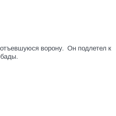
о отъевшуюся ворону. Он подлетел к
мбады.