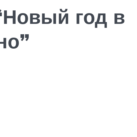
 “Новый год в
но”