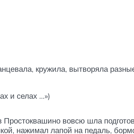
анцевала, кружила, вытворяла разны
ах и селах …»)
в Простоквашино вовсю шла подготовк
ой, нажимал лапой на педаль, борм