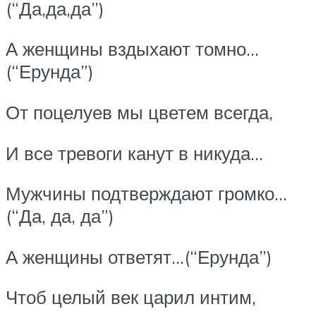
(“Да,да,да”)
А женщины вздыхают томно…
(“Ерунда”)
От поцелуев мы цветем всегда,
И все тревоги канут в никуда…
Мужчины подтверждают громко…
(“Да, да, да”)
А женщины ответят…(“Ерунда”)
Чтоб целый век царил интим,