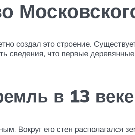
о Московског
етно создал это строение. Существу
сть сведения, что первые деревянны
емль в 13 веке
ым. Вокруг его стен располагался з