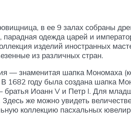
овищница, в ее 9 залах собраны дре
ов, парадная одежда царей и императ
Коллекция изделий иностранных масте
везенные из различных стран.
 — знаменитая шапка Мономаха (коне
 В 1682 году была создана шапка Мон
— братья Иоанн V и Петр I. Для млад
 Здесь же можно увидеть величеств
альную коллекцию пасхальных ювелир