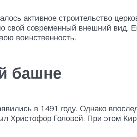
алось активное строительство церков
о свой современный внешний вид. Ег
свою воинственность.
й башне
явились в 1491 году. Однако впосле
ыл Христофор Головей. При этом Кир