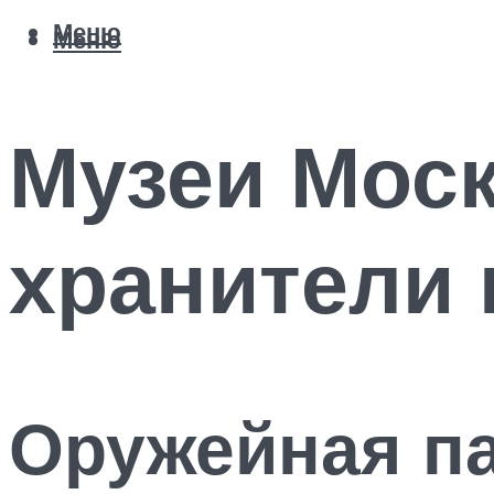
Меню
Меню
Музеи Моск
хранители 
Оружейная п