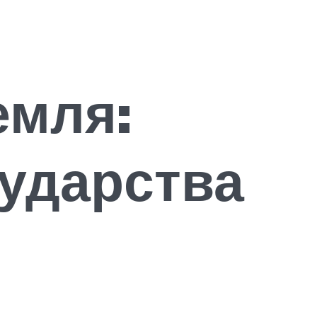
емля:
сударства