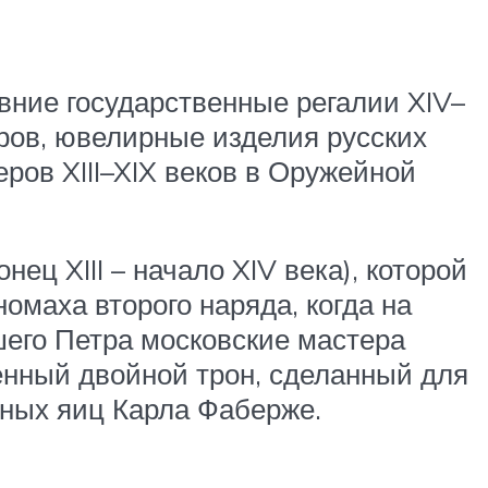
вние государственные регалии XIV–
оров, ювелирные изделия русских
ров XIII–XIX веков в Оружейной
ц XIII – начало XIV века), которой
омаха второго наряда, когда на
шего Петра московские мастера
енный двойной трон, сделанный для
ных яиц Карла Фаберже.