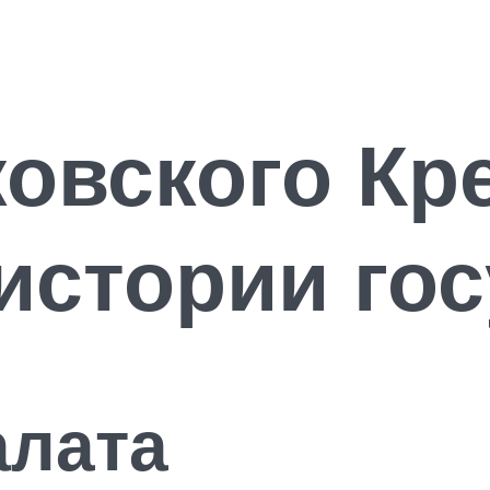
овского Кр
истории го
алата