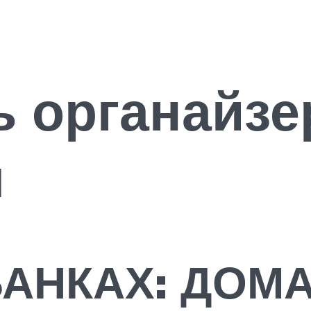
ь органайзе
я
БАНКАХ: ДОМ