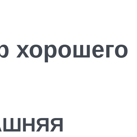
р хорошего
АШНЯЯ