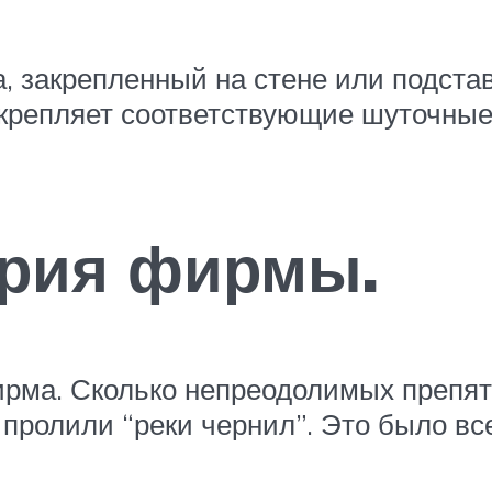
, закрепленный на стене или подста
икрепляет соответствующие шуточны
ория фирмы.
фирма. Сколько непреодолимых препя
 пролили “реки чернил”. Это было все