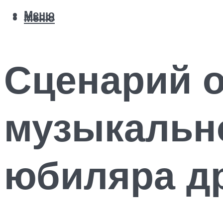
Меню
Меню
Сценарий 
музыкальн
юбиляра д