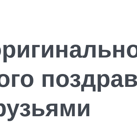
оригинальн
ого поздра
рузьями