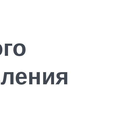
ого
вления