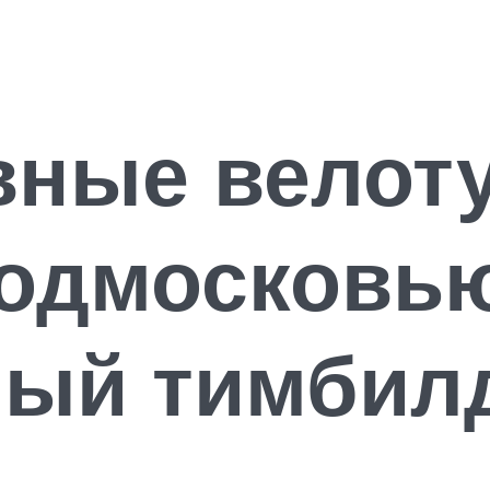
вные велот
Подмосковь
ный тимбил