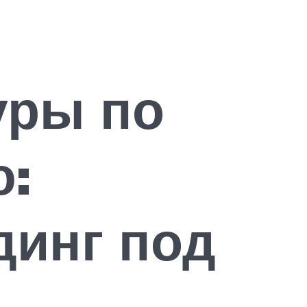
уры по
ю:
динг под