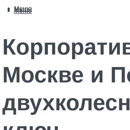
Меню
Меню
Корпорати
Москве и 
двухколес
ключ