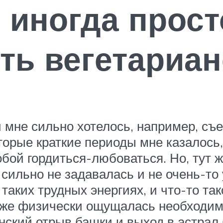
и иногда прос
ть вегетариан
мне сильно хотелось, например, съе
торые краткие периоды мне казалось
бой гордиться-любоваться. Но, тут ж
сильно не задавалась и не очень-то у
аких трудных энергиях, и что-то так
аже физически ощущалась необходимо
анский отрыв башки и выход в астрал