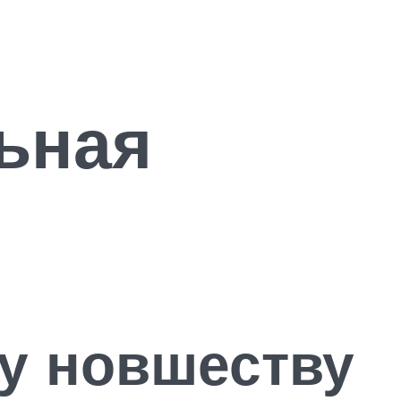
ьная
му новшеству