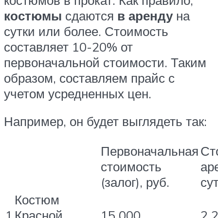
костюмы
сдаются
в аренду
на
сутки или более. Стоимость
составляет 10-20% от
первоначальной стоимости. Таким
образом, составляем прайс с
учетом усредненных цен.
Например, он будет выглядеть так:
Первоначальная
Ст
стоимость
ар
(залог), руб.
сут
Костюм
1
Красной
15 000
2 