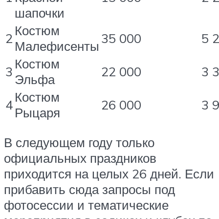
шапочки
Костюм
2
35 000
5 
Малефисенты
Костюм
3
22 000
3 
Эльфа
Костюм
4
26 000
3 
Рыцаря
В следующем году только
официальных праздников
приходится на целых 26 дней. Если
прибавить сюда запросы под
фотосессии и тематические