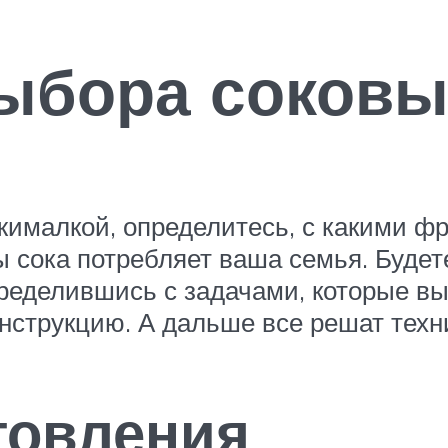
ыбора соков
жималкой, определитесь, с какими ф
ы сока потребляет ваша семья. Буде
ределившись с задачами, которые вы
струкцию. А дальше все решат техн
товления