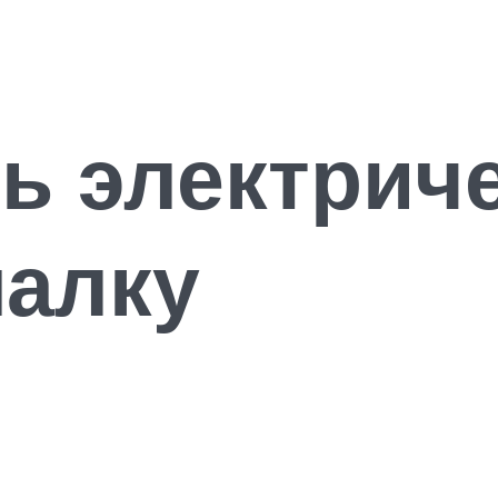
ь электрич
алку