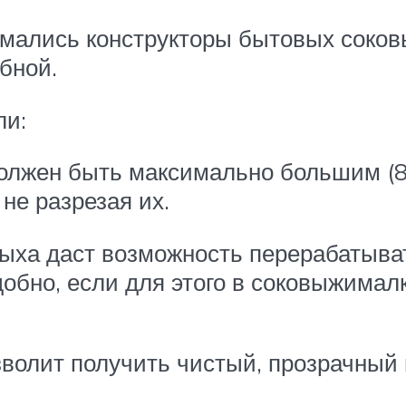
умались конструкторы бытовых соков
бной.
ли:
должен быть максимально большим (8–
не разрезая их.
мыха даст возможность перерабатыв
добно, если для этого в соковыжима
волит получить чистый, прозрачный н