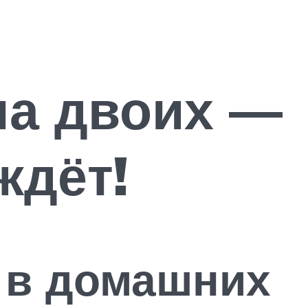
на двоих —
ждёт!
 в домашних