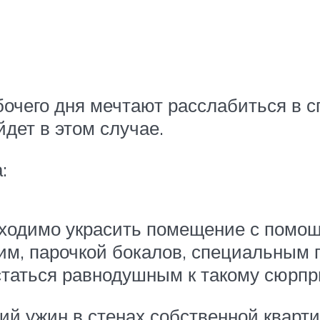
очего дня мечтают расслабиться в с
дет в этом случае.
:
бходимо украсить помещение с помо
им, парочкой бокалов, специальным 
статься равнодушным к такому сюрпр
ий ужин в стенах собственной кварт