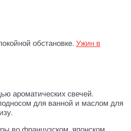
покойной обстановке.
Ужин в
щью ароматических свечей.
подносом для ванной и маслом для
изу.
иры во французском, японском,