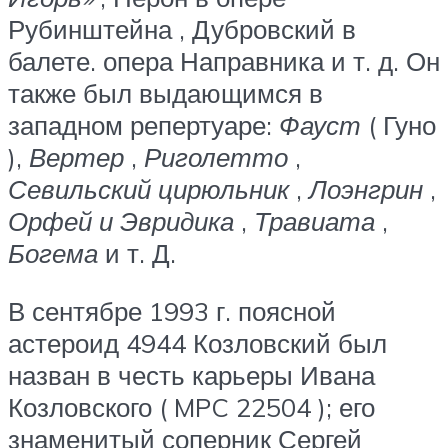
Рубинштейна , Дубровский в
балете. опера Направника и т. д. Он
также был выдающимся в
западном репертуаре:
Фауст
( Гуно
),
Вертер
,
Риголетто
,
Севильский цирюльник
,
Лоэнгрин
,
Орфей и Эвридика
,
Травиата
,
Богема
и т. Д.
В сентябре 1993 г. поясной
астероид 4944 Козловский был
назван в честь карьеры Ивана
Козловского ( MPC 22504 ); его
знаменитый соперник Сергей