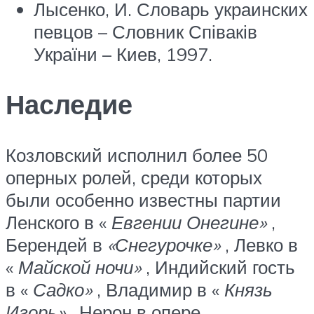
Лысенко, И. Словарь украинских
певцов – Словник Співаків
України – Киев, 1997.
Наследие
Козловский исполнил более 50
оперных ролей, среди которых
были особенно известны партии
Ленского в «
Евгении Онегине»
,
Берендей в
«Снегурочке»
, Левко в
«
Майской ночи»
, Индийский гость
в «
Садко»
, Владимир в «
Князь
Игорь»
, Нерон в опере