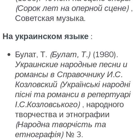
(Сорок лет на оперной сцене)
,
Советская музыка.
На украинском языке
:
Булат, Т.
(Булат, Т.)
(1980).
Украинские народные песни и
романсы в Справочнику И.С.
Козловский (Українські народні
пісні та романси в репертуарі
І.С.Козловського)
, народного
творчества и этнографии
(Народна творчість та
етнографія)
№ 3.