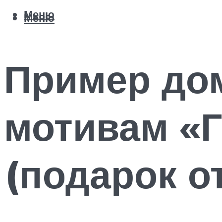
Меню
Меню
Пример дом
мотивам «Г
(подарок о