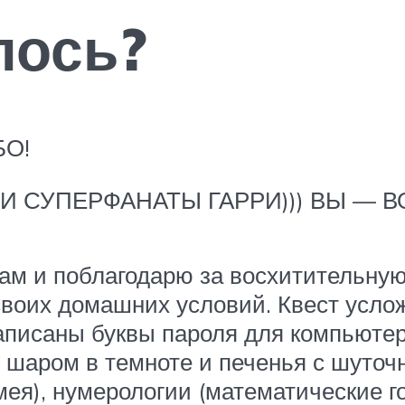
лось?
БО!
 И СУПЕРФАНАТЫ ГАРРИ))) ВЫ — 
м и поблагодарю за восхитительную
 своих домашних условий. Квест усл
писаны буквы пароля для компьютера
 шаром в темноте и печенья с шуточ
ея), нумерологии (математические г