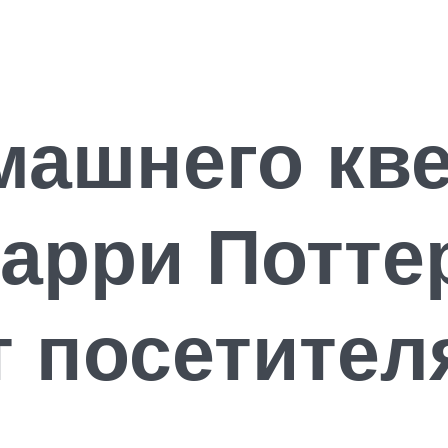
ашнего кве
арри Потте
т посетител