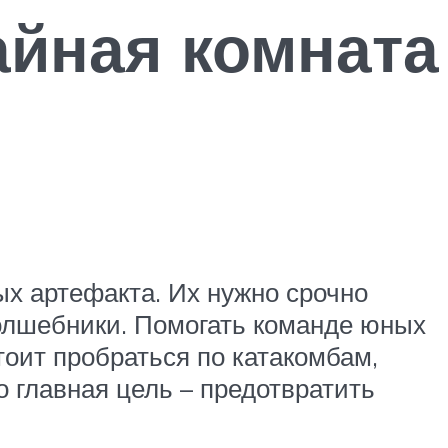
айная комната
ых артефакта. Их нужно срочно
волшебники. Помогать команде юных
тоит пробраться по катакомбам,
о главная цель – предотвратить