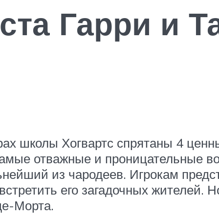
ста Гарри и Т
орах школы Хогвартс спрятаны 4 ценн
о самые отважные и проницательные 
ьнейший из чародеев. Игрокам предс
встретить его загадочных жителей. Н
де-Морта.