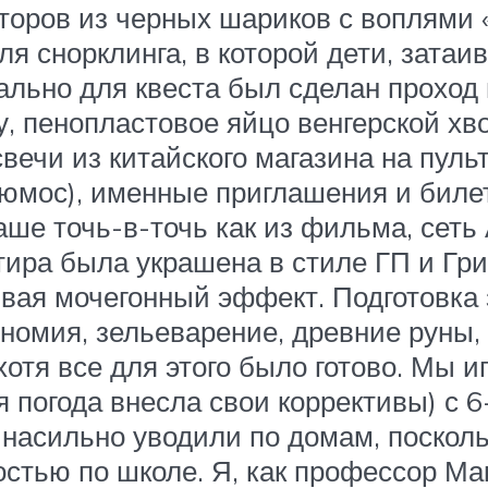
торов из черных шариков с воплями «
я снорклинга, в которой дети, затаив
ально для квеста был сделан проход 
 пенопластовое яйцо венгерской хво
вечи из китайского магазина на пуль
юмос), именные приглашения и билет
е точь-в-точь как из фильма, сеть А
тира была украшена в стиле ГП и Гр
вая мочегонный эффект. Подготовка з
ономия, зельеварение, древние руны,
хотя все для этого было готово. Мы и
я погода внесла свои коррективы) с 
 насильно уводили по домам, посколь
остью по школе. Я, как профессор Ма