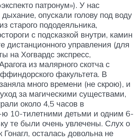
экспекто патронум»). У нас
 дыхание, опускали голову под воду
из старого пододеяльника,
стороги с подсказкой внутри, камин
те дистанционного управления (для
ы на Хогвардс экспресс,
рагога из малярного скотча с
иффиндорского факультета. В
аняла много времени (не скрою), и
 уход за магическими существами,
грали около 4,5 часов в
6-ю 10-тилетними детьми и одним 6-
ку те были очень увлечены. Слух о
к Гонагл, осталась довольна не