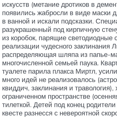
искусств (метание дротиков в демен
появились жабросли в виде маски дл
в ванной и искали подсказки. Специ
разукрашенный под кирпичную стену,
из коробок, парящие светодиодные с
реализации чудесного заклинания Л
распределяющая шляпа из папье-маш
многочисленной семьей паука. Квар
туалете парила плакса Миртл, усили
много идей не реализовалось (астр
квиддич, заклинания и травология), 
ограниченном пространстве (осення
тилеткой. Детей под конец родители
квесте разнесся с невероятной скор