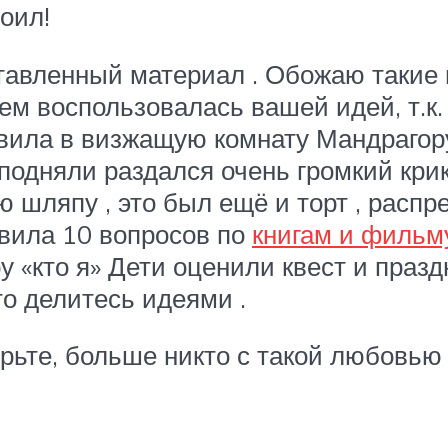
оил!
авленный материал . Обожаю такие п
ием воспользовалась вашей идей, т.к
авила в визжащую комнату Мандрагор
 подняли раздался очень громкий крик 
 шляпу , это был ещё и торт , расп
овила 10 вопросов по
книгам и фильм
ру «кто я» Дети оценили квест и праз
то делитесь идеями .
рьте, больше никто с такой любовью