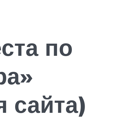
ста по
ра»
я сайта)