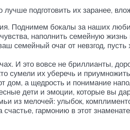
о лучше подготовить их заранее, влож
тия. Поднимем бокалы за наших люб
 чувства, наполнить семейную жизнь
 ваш семейный очаг от невзгод, пусть
ах. И это вовсе не бриллианты, доро
кто сумели их уберечь и приумножит
тот дом, а щедрость и понимание нап
есные дети и эмоции, которые вы дар
ьи из мелочей: улыбок, комплимент
а счастье, гармонию в этот знаменат