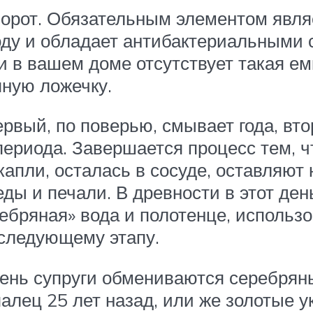
орот. Обязательным элементом являе
оду и обладает антибактериальными с
и в вашем доме отсутствует такая емк
яную ложечку.
рвый, по поверью, смывает года, вто
 периода. Завершается процесс тем, 
апли, осталась в сосуде, оставляют 
беды и печали. В древности в этот д
ебряная» вода и полотенце, использ
 следующему этапу.
день супруги обмениваются серебрян
алец 25 лет назад, или же золотые 