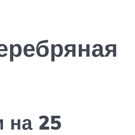
еребряная
 на 25