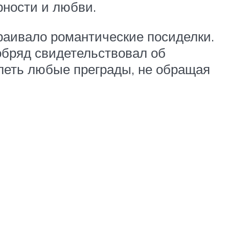
рности и любви.
раивало романтические посиделки.
 обряд свидетельствовал об
олеть любые преграды, не обращая