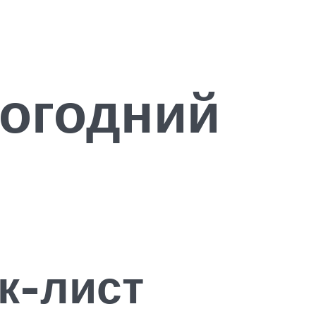
вогодний
к-лист