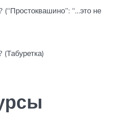
? (“Простоквашино”: “…это не
 (Табуретка)
урсы