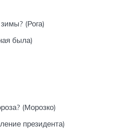
 зимы? (Рога)
ная была)
роза? (Морозко)
вление президента)