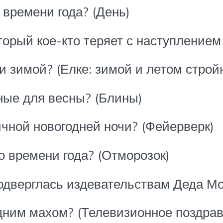
 времени года? (День)
торый кое-кто теряет с наступлением
ни зимой? (Елке: зимой и летом строй
ные для весны? (Блины)
ичной новогодней ночи? (Фейерверк)
го времени года? (Отморозок)
подверглась издевательствам Деда Мо
одним махом? (Телевизионное поздра