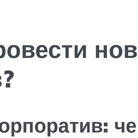
провести но
в?
орпоратив: че