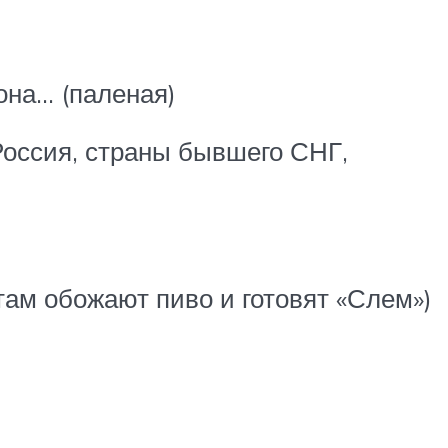
она… (паленая)
 Россия, страны бывшего СНГ,
там обожают пиво и готовят «Слем»)