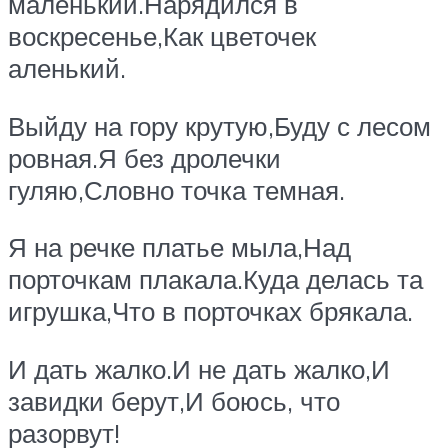
маленький.Нарядился в
воскресенье,Как цветочек
аленький.
Выйду на гору крутую,Буду с лесом
ровная.Я без дролечки
гуляю,Словно точка темная.
Я на речке платье мыла,Над
порточкам плакала.Куда делась та
игрушка,Что в порточках брякала.
И дать жалко.И не дать жалко,И
завидки берут,И боюсь, что
разорвут!