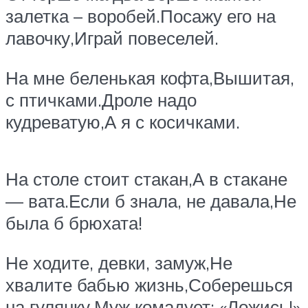
залетка – воробей.Посажу его на
лавочку,Играй повеселей.
На мне беленькая кофта,Вышитая,
с птичками.Дроле надо
кудреватую,А я с косичками.
На столе стоит стакан,А в стакане
— вата.Если б знала, не давала,Не
была б брюхата!
Не ходите, девки, замуж,Не
хвалите бабью жизнь,Соберешься
на гулянку,Муж комадует: «Ложись!»