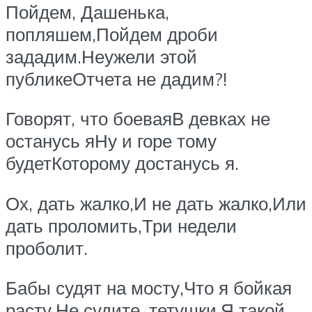
Пойдем, Дашенька,
попляшем,Пойдем дроби
зададим.Неужели этой
публикеОтчета не дадим?!
Говорят, что боеваяВ девках не
останусь яНу и горе тому
будетКоторому достанусь я.
Ох, дать жалко,И не дать жалко,Или
дать проломить,Три недели
проболит.
Бабы судят на мосту,Что я бойкая
расту.Не судите, тетушки,Я такой